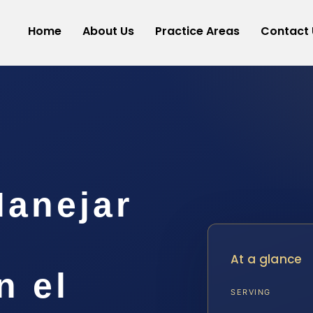
Home
About Us
Practice Areas
Contact 
anejar
At a glance
n el
SERVING