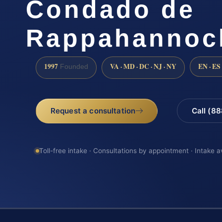
Condado de
Rappahannoc
1997
VA · MD · DC · NJ · NY
EN · ES
Founded
Request a consultation
Call (8
Toll-free intake · Consultations by appointment · Intake a