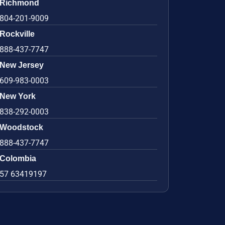
Richmond
804-201-9009
Rockville
888-437-7747
New Jersey
609-983-0003
New York
838-292-0003
Woodstock
888-437-7747
Colombia
57 63419197