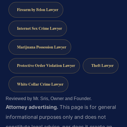
Firearm by Felon Lawyer
Internet Sex Crime Lawyer
Marijuana Possession Lawyer
Protective Order Violation Lawyer
Theft Lawyer
White Collar Crime Lawyer
Reviewed by Mr. Sris, Owner and Founder.
Attorney advertising.
This page is for general
informational purposes only and does not
constitute legal advice, nor does it create an