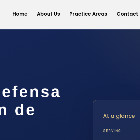
Home
About Us
Practice Areas
Contact 
efensa
n de
At a glance
l
SERVING