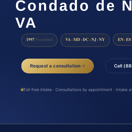
Condado de N
VA
1997
VA · MD · DC · NJ · NY
EN · ES
Founded
Request a consultation
Call (8
Toll-free intake · Consultations by appointment · Intake a