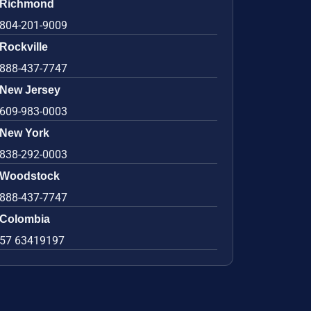
Richmond
804-201-9009
Rockville
888-437-7747
New Jersey
609-983-0003
New York
838-292-0003
Woodstock
888-437-7747
Colombia
57 63419197