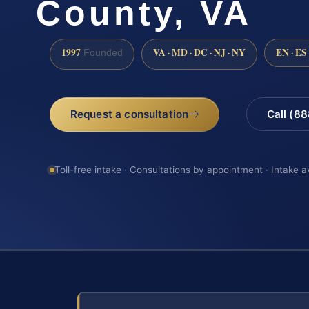
County, VA
1997
VA · MD · DC · NJ · NY
EN · ES
Founded
Request a consultation
Call (8
Toll-free intake · Consultations by appointment · Intake a