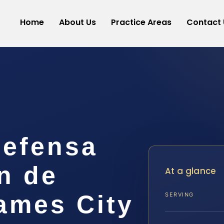
Home
About Us
Practice Areas
Contact 
efensa
n de
At a glance
ames City
SERVING