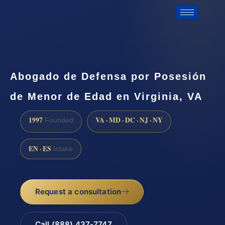
Abogado de Defensa por Posesión
de Menor de Edad en Virginia, VA
1997
VA · MD · DC · NJ · NY
Founded
EN · ES
Intake
Request a consultation
Call (888) 437-7747