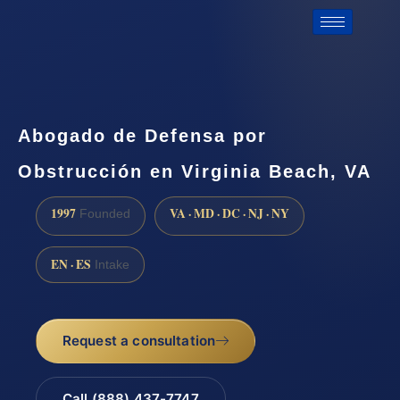
Abogado de Defensa por
Obstrucción en Virginia Beach, VA
1997
VA · MD · DC · NJ · NY
Founded
EN · ES
Intake
Request a consultation
Call (888) 437-7747