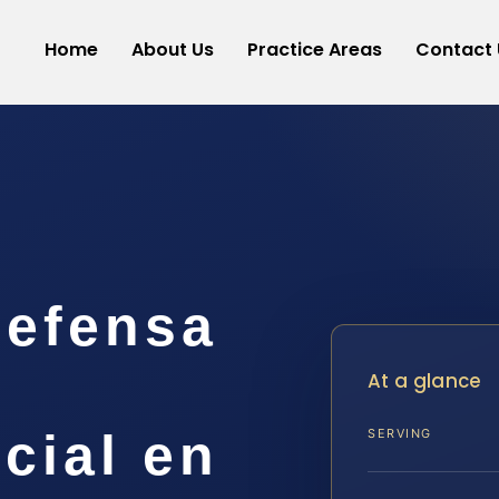
Home
About Us
Practice Areas
Contact 
efensa
e
At a glance
cial en
SERVING