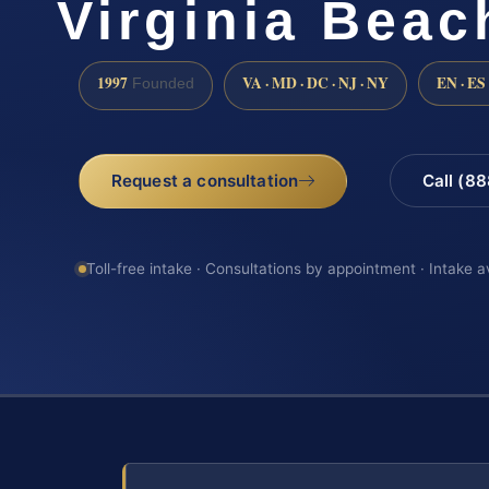
Virginia Beac
1997
VA · MD · DC · NJ · NY
EN · ES
Founded
Request a consultation
Call (8
Toll-free intake · Consultations by appointment · Intake a