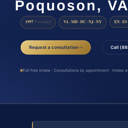
Poquoson, V
1997
VA · MD · DC · NJ · NY
EN · ES
Founded
Request a consultation
Call (8
Toll-free intake · Consultations by appointment · Intake a