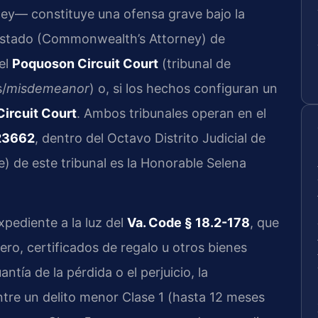
ley— constituye una ofensa grave bajo la
el Estado (Commonwealth’s Attorney) de
el
Poquoson Circuit Court
(tribunal de
s/
misdemeanor
) o, si los hechos configuran un
ircuit Court
. Ambos tribunales operan en el
 23662
, dentro del Octavo Distrito Judicial de
ge) de este tribunal es la Honorable Selena
pediente a la luz del
Va. Code § 18.2-178
, que
nero, certificados de regalo u otros bienes
tía de la pérdida o el perjuicio, la
entre un delito menor Clase 1 (hasta 12 meses