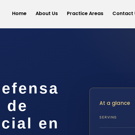
Home
About Us
Practice Areas
Contact 
efensa
e de
At a glance
cial en
SERVING