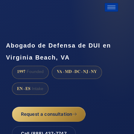
Abogado de Defensa de DUI en
Virginia Beach, VA
1997
VA · MD · DC · NJ · NY
Founded
EN · ES
Intake
Request a consultation
Call (888) 437-7747