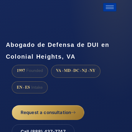
Abogado de Defensa de DUI en
Colonial Heights, VA
1997
VA · MD · DC · NJ · NY
Founded
EN · ES
Intake
Request a consultation
Call (888) 437-7747