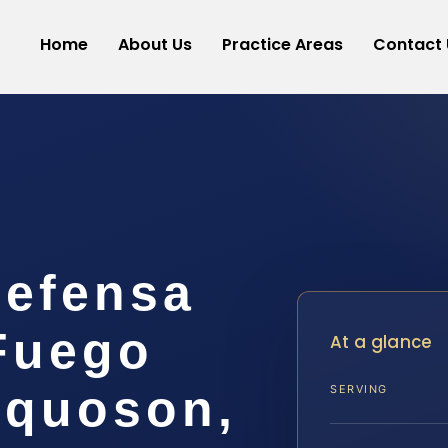
Home
About Us
Practice Areas
Contact 
efensa
Fuego
At a glance
oquoson,
SERVING