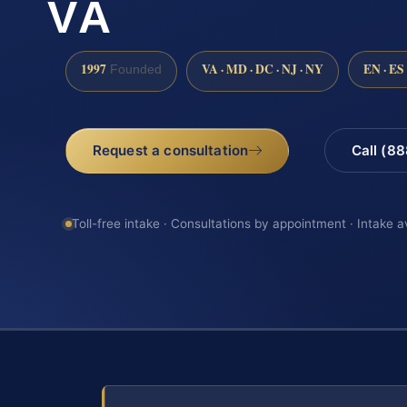
VA
1997
VA · MD · DC · NJ · NY
EN · ES
Founded
Request a consultation
Call (8
Toll-free intake · Consultations by appointment · Intake a