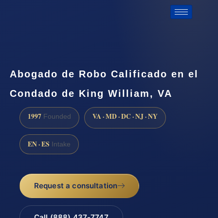
Abogado de Robo Calificado en el
Condado de King William, VA
1997
VA · MD · DC · NJ · NY
Founded
EN · ES
Intake
Request a consultation
Call (888) 437-7747