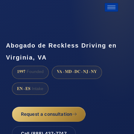
Abogado de Reckless Driving en
Virginia, VA
1997
VA · MD · DC · NJ · NY
Founded
EN · ES
Intake
Request a consultation
Call (888) 437-7747