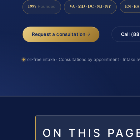
1997
VA · MD · DC · NJ · NY
EN · ES
Founded
Request a consultation
Call (8
Toll-free intake · Consultations by appointment · Intake a
ON THIS PAG