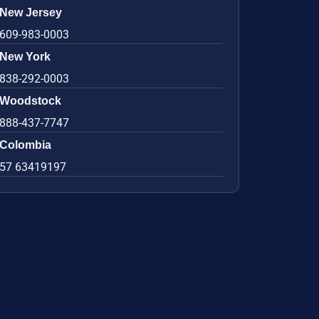
New Jersey
609-983-0003
New York
838-292-0003
Woodstock
888-437-7747
Colombia
57 63419197