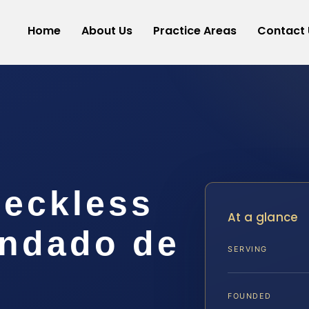
Home
About Us
Practice Areas
Contact 
eckless
At a glance
ondado de
SERVING
FOUNDED