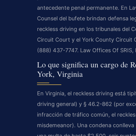
antecedente penal permanente. En Law O
Counsel del bufete brindan defensa le
reckless driving en los tribunales del
Circuit Court y el York County Circuit C
(888) 437-7747. Law Offices Of SRIS,
Lo que significa un cargo de 
York, Virginia
En Virginia, el reckless driving está ti
driving general) y § 46.2-862 (por exc
infracción de tráfico común, el reckles
misdemeanor). Una condena conlleva u
una multa de hasta $2,500, seis puntos