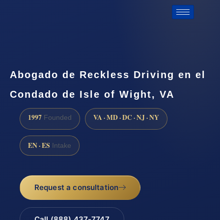
Abogado de Reckless Driving en el
Condado de Isle of Wight, VA
1997
VA · MD · DC · NJ · NY
Founded
EN · ES
Intake
Request a consultation
Call (888) 437-7747