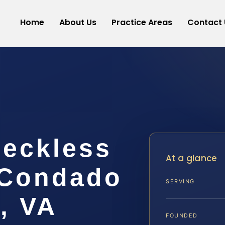
Home
About Us
Practice Areas
Contact 
eckless
At a glance
l Condado
SERVING
, VA
FOUNDED