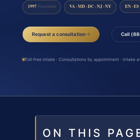
1997
VA · MD · DC · NJ · NY
EN · ES
Founded
Request a consultation
Call (8
Toll-free intake · Consultations by appointment · Intake a
ON THIS PAG