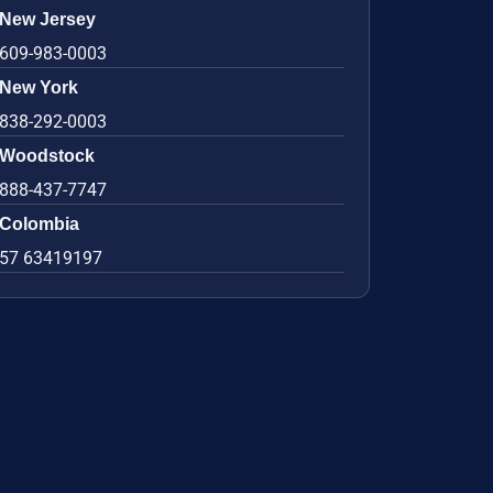
New Jersey
609-983-0003
New York
838-292-0003
Woodstock
888-437-7747
Colombia
57 63419197