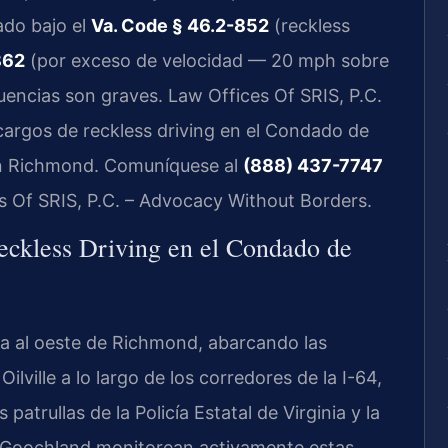
ado bajo el
Va. Code § 46.2-852
(reckless
862
(por exceso de velocidad — 20 mph sobre
uencias son graves. Law Offices Of SRIS, P.C.
argos de reckless driving en el Condado de
en Richmond. Comuníquese al
(888) 437-7747
es Of SRIS, P.C. – Advocacy Without Borders.
Reckless Driving en el Condado de
a al oeste de Richmond, abarcando las
ville a lo largo de los corredores de la I-64,
 patrullas de la Policía Estatal de Virginia y la
e Goochland monitorean activamente estas