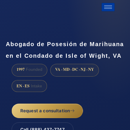
Abogado de Posesión de Marihuana
en el Condado de Isle of Wight, VA
1997
VA · MD · DC · NJ · NY
Founded
EN · ES
Intake
Request a consultation
Call (888) 437-7747