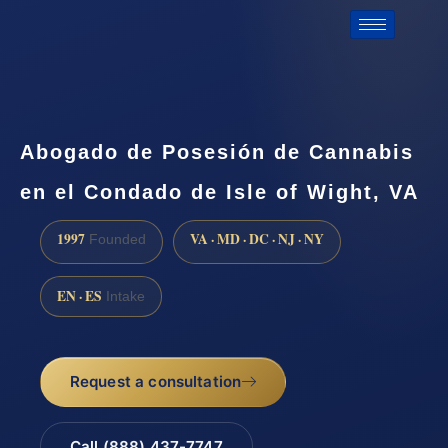
Abogado de Posesión de Cannabis
en el Condado de Isle of Wight, VA
1997
VA · MD · DC · NJ · NY
Founded
EN · ES
Intake
Request a consultation
Call (888) 437-7747