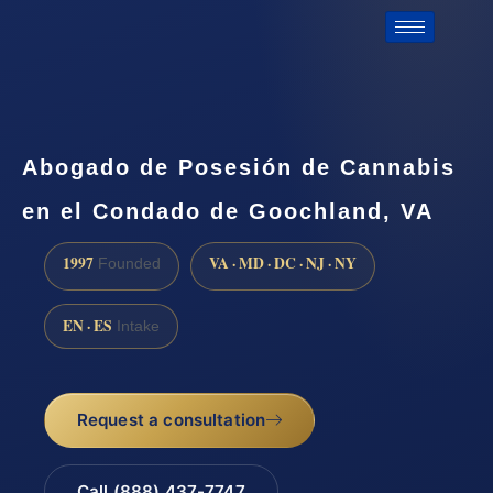
Abogado de Posesión de Cannabis
en el Condado de Goochland, VA
1997
VA · MD · DC · NJ · NY
Founded
EN · ES
Intake
Request a consultation
Call (888) 437-7747