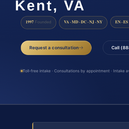
Kent, VA
1997
VA · MD · DC · NJ · NY
EN · ES
Founded
Request a consultation
Call (8
Toll-free intake · Consultations by appointment · Intake a