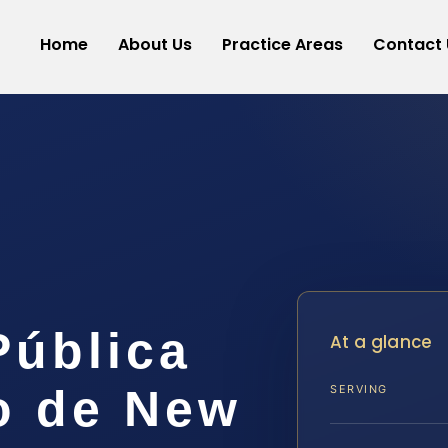
Home
About Us
Practice Areas
Contact 
Pública
At a glance
o de New
SERVING