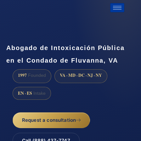
Abogado de Intoxicación Pública
en el Condado de Fluvanna, VA
1997
VA · MD · DC · NJ · NY
Founded
EN · ES
Intake
Request a consultation
Call (888) 437-7747