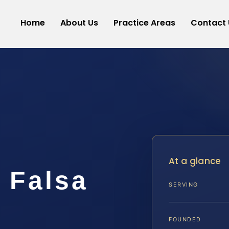
Home
About Us
Practice Areas
Contact 
At a glance
n Falsa
SERVING
A
FOUNDED