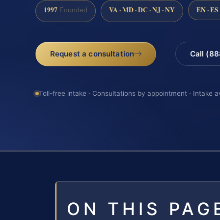
1997
VA · MD · DC · NJ · NY
EN · ES
Founded
Request a consultation
Call (8
Toll-free intake · Consultations by appointment · Intake a
ON THIS PAG