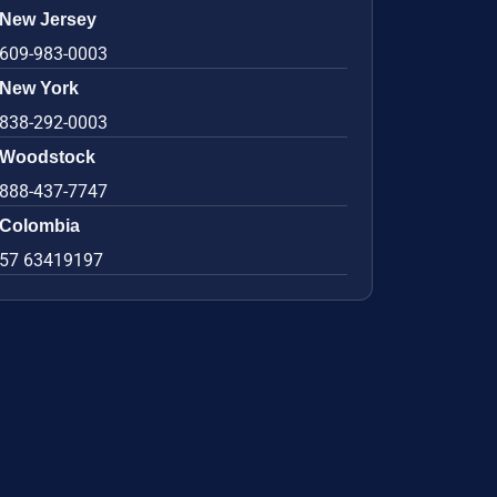
New Jersey
609-983-0003
New York
838-292-0003
Woodstock
888-437-7747
Colombia
57 63419197