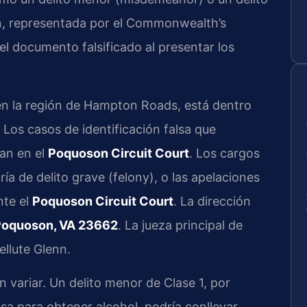
on, representada por el Commonwealth’s
del documento falsificado al presentar los
n la región de Hampton Roads, está dentro
. Los casos de identificación falsa que
an en el
Poquoson Circuit Court
. Los cargos
ía de delito grave (felony), o las apelaciones
nte el
Poquoson Circuit Court
. La dirección
 Poquoson, VA 23662
. La jueza principal de
ellute Glenn.
variar. Un delito menor de Clase 1, por
lsa para obtener alcohol, podría conllevar