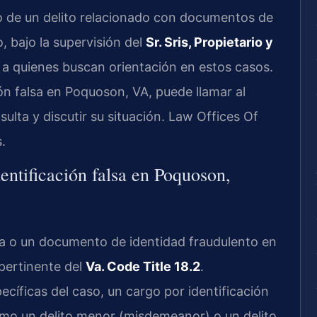
o de un delito relacionado con documentos de
, bajo la supervisión del
Sr. Sris, Propietario y
l a quienes buscan orientación en estos casos.
ón falsa en Poquoson, VA, puede llamar al
sulta y discutir su situación. Law Offices Of
.
entificación falsa en Poquoson,
alsa o un documento de identidad fraudulento en
 pertinente del
Va. Code Title 18.2
.
cíficas del caso, un cargo por identificación
como un delito menor (misdemeanor) o un delito