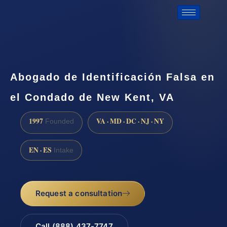
Abogado de Identificación Falsa en
el Condado de New Kent, VA
1997
VA · MD · DC · NJ · NY
Founded
EN · ES
Intake
Request a consultation
Call (888) 437-7747