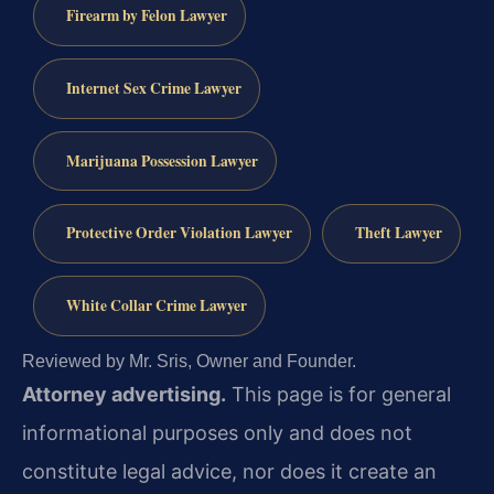
Firearm by Felon Lawyer
Internet Sex Crime Lawyer
Marijuana Possession Lawyer
Protective Order Violation Lawyer
Theft Lawyer
White Collar Crime Lawyer
Reviewed by Mr. Sris, Owner and Founder.
Attorney advertising.
This page is for general
informational purposes only and does not
constitute legal advice, nor does it create an