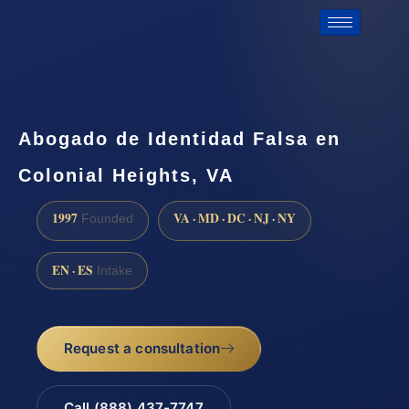
Abogado de Identidad Falsa en
Colonial Heights, VA
1997
VA · MD · DC · NJ · NY
Founded
EN · ES
Intake
Request a consultation
Call (888) 437-7747