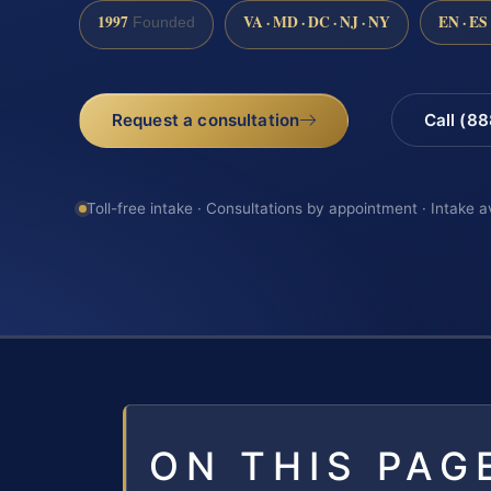
1997
VA · MD · DC · NJ · NY
EN · ES
Founded
Request a consultation
Call (8
Toll-free intake · Consultations by appointment · Intake a
ON THIS PAG