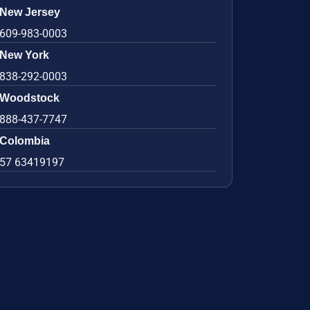
New Jersey
609-983-0003
New York
838-292-0003
Woodstock
888-437-7747
Colombia
57 63419197