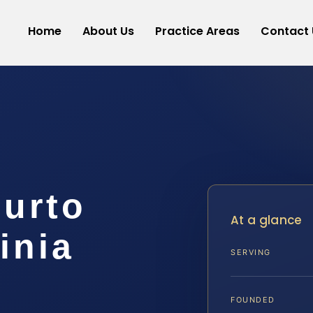
Home
About Us
Practice Areas
Contact 
urto
At a glance
inia
SERVING
FOUNDED