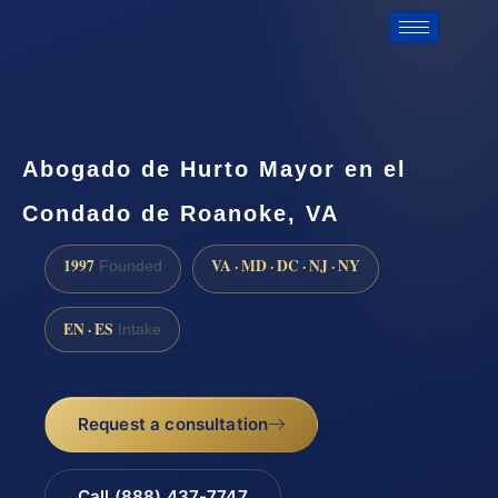
Abogado de Hurto Mayor en el
Condado de Roanoke, VA
1997
VA · MD · DC · NJ · NY
Founded
EN · ES
Intake
Request a consultation
Call (888) 437-7747