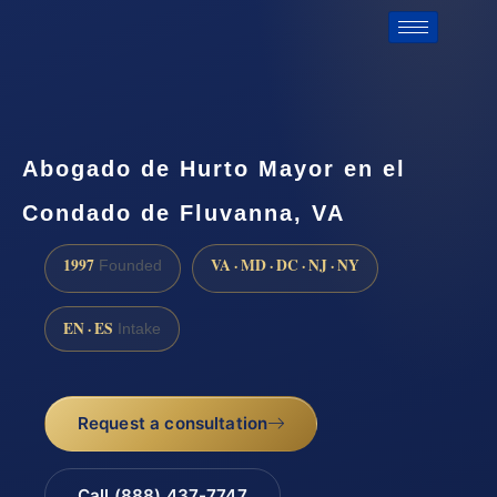
Abogado de Hurto Mayor en el
Condado de Fluvanna, VA
1997
VA · MD · DC · NJ · NY
Founded
EN · ES
Intake
Request a consultation
Call (888) 437-7747