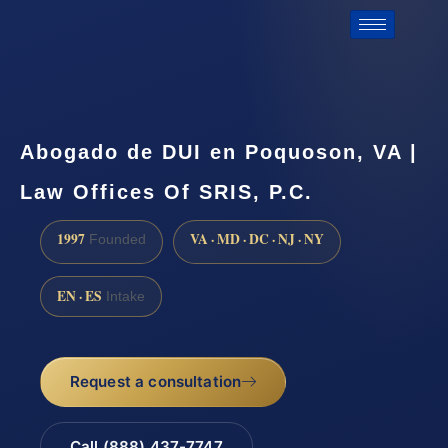
Abogado de DUI en Poquoson, VA |
Law Offices Of SRIS, P.C.
1997
VA · MD · DC · NJ · NY
Founded
EN · ES
Intake
Request a consultation
Call (888) 437-7747