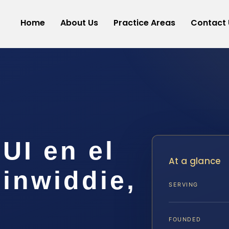
Home
About Us
Practice Areas
Contact 
UI en el
At a glance
inwiddie,
SERVING
FOUNDED