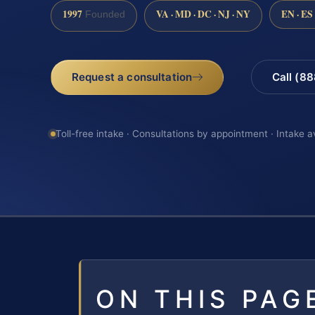
1997
VA · MD · DC · NJ · NY
EN · ES
Founded
Request a consultation
Call (8
Toll-free intake · Consultations by appointment · Intake a
ON THIS PAG