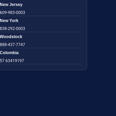
New Jersey
609-983-0003
New York
838-292-0003
Woodstock
888-437-7747
Colombia
57 63419197