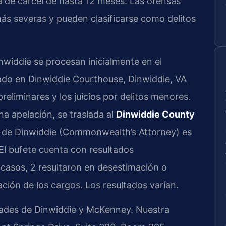
a de cárcel de hasta 12 meses. Las ofensas
ás severas y pueden clasificarse como delitos
widdie se procesan inicialmente en el
cado en Dinwiddie Courthouse, Dinwiddie, VA
preliminares y los juicios por delitos menores.
una apelación, se traslada al
Dinwiddie County
do de Dinwiddie (Commonwealth’s Attorney) es
El bufete cuenta con resultados
casos, 2 resultaron en desestimación o
ción de los cargos. Los resultados varían.
idades de Dinwiddie y McKenney. Nuestra