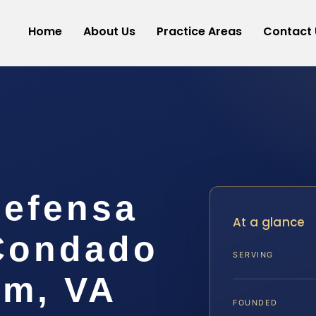
Home
About Us
Practice Areas
Contact 
efensa
At a glance
 Condado
SERVING
am, VA
FOUNDED