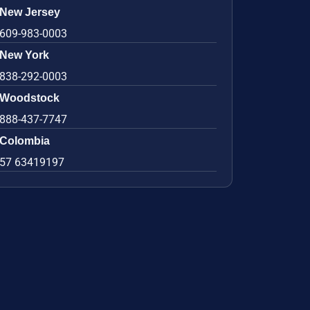
New Jersey
609-983-0003
New York
838-292-0003
Woodstock
888-437-7747
Colombia
57 63419197