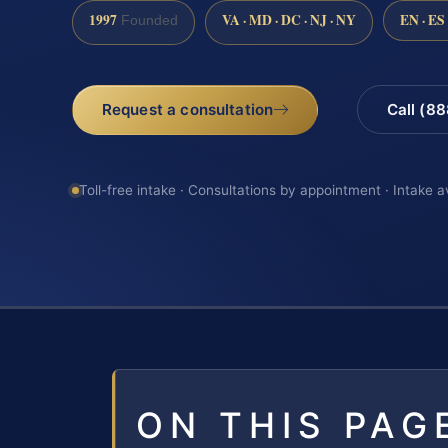
1997
VA · MD · DC · NJ · NY
EN · ES
Founded
Request a consultation
Call (8
Toll-free intake · Consultations by appointment · Intake a
ON THIS PAG