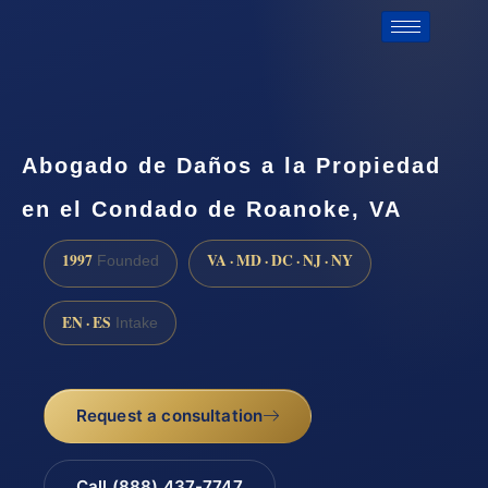
Abogado de Daños a la Propiedad
en el Condado de Roanoke, VA
1997
VA · MD · DC · NJ · NY
Founded
EN · ES
Intake
Request a consultation
Call (888) 437-7747