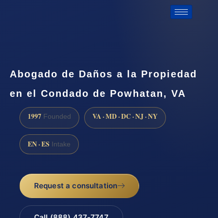
Abogado de Daños a la Propiedad
en el Condado de Powhatan, VA
1997
VA · MD · DC · NJ · NY
Founded
EN · ES
Intake
Request a consultation
Call (888) 437-7747