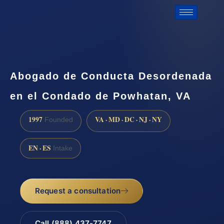
Abogado de Conducta Desordenada
en el Condado de Powhatan, VA
1997
VA · MD · DC · NJ · NY
Founded
EN · ES
Intake
Request a consultation
Call (888) 437-7747