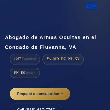
Abogado de Armas Ocultas en el
Condado de Fluvanna, VA
1997
VA · MD · DC · NJ · NY
Founded
EN · ES
Intake
Request a consultation
Call (888) 437-7747