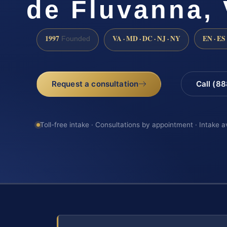
de Fluvanna,
1997
VA · MD · DC · NJ · NY
EN · ES
Founded
Request a consultation
Call (8
Toll-free intake · Consultations by appointment · Intake a