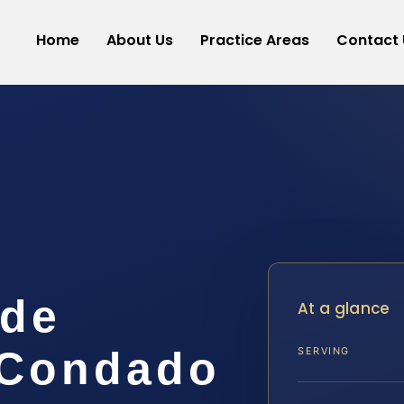
Home
About Us
Practice Areas
Contact 
 de
At a glance
 Condado
SERVING