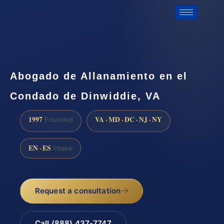
Abogado de Allanamiento en el
Condado de Dinwiddie, VA
1997
VA · MD · DC · NJ · NY
Founded
EN · ES
Intake
Request a consultation
Call (888) 437-7747