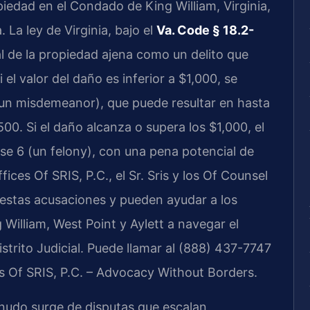
iedad en el Condado de King William, Virginia,
La ley de Virginia, bajo el
Va. Code § 18.2-
nal de la propiedad ajena como un delito que
 el valor del daño es inferior a $1,000, se
(un misdemeanor), que puede resultar en hasta
00. Si el daño alcanza o supera los $1,000, el
ase 6 (un felony), con una pena potencial de
ices Of SRIS, P.C., el Sr. Sris y los Of Counsel
estas acusaciones y pueden ayudar a los
illiam, West Point y Aylett a navegar el
strito Judicial. Puede llamar al (888) 437-7747
es Of SRIS, P.C. – Advocacy Without Borders.
nudo surge de disputas que escalan