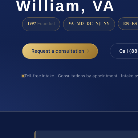
William, VA
1997
VA · MD · DC · NJ · NY
EN · ES
Founded
Request a consultation
Call (8
Toll-free intake · Consultations by appointment · Intake a