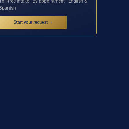
Toll-free intake · By appointment · English &
Spanish
Start your request