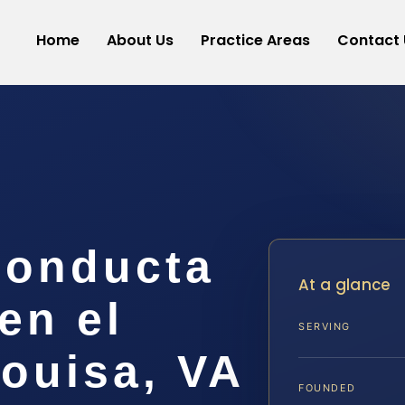
Home
About Us
Practice Areas
Contact 
Conducta
At a glance
en el
SERVING
ouisa, VA
FOUNDED