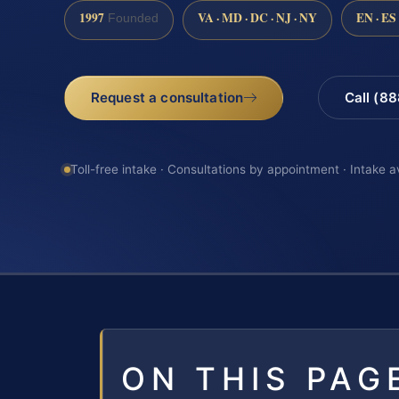
1997
VA · MD · DC · NJ · NY
EN · ES
Founded
Request a consultation
Call (8
Toll-free intake · Consultations by appointment · Intake a
ON THIS PAG