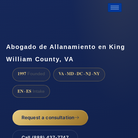
Abogado de Allanamiento en King
William County, VA
1997
VA · MD · DC · NJ · NY
Founded
EN · ES
Intake
Request a consultation
Call (888) 437-7747